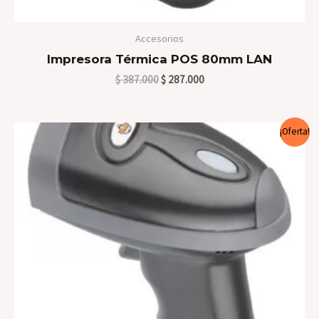
Accesorios
Impresora Térmica POS 80mm LAN
$
387.000
$
287.000
El
El
¡Oferta!
precio
precio
original
actual
era:
es:
$ 197.000.
$ 167.000.