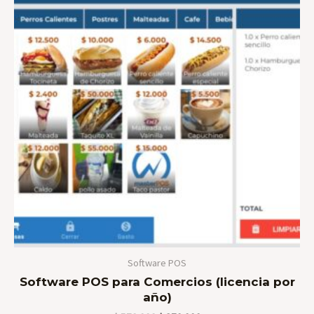
era:
es:
$ 570.000.
$ 370.000.
Software POS
Software POS para Comercios (licencia por
año)