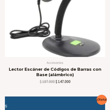
Accesorios
Lector Escáner de Códigos de Barras con
Base (alámbrico)
$
187.000
$
147.000
El
El
¡Oferta!
precio
precio
original
actual