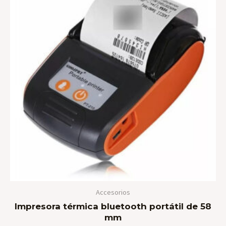
era:
es:
$ 197.000.
$ 157.000.
Accesorios
Impresora térmica bluetooth portátil de 58
mm