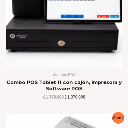
Combos POS
Combo POS Tablet 11 con cajón, impresora y
Software POS
$
1.770.000
$
1.370.000
El
El
¡Oferta!
precio
precio
original
actual