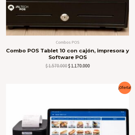
Combos POS
Combo POS Tablet 10 con cajón, impresora y
Software POS
$
1.570.000
$
1.170.000
El
El
¡Oferta!
precio
precio
original
actual
era:
es:
$ 1.770.000.
$ 1.370.000.