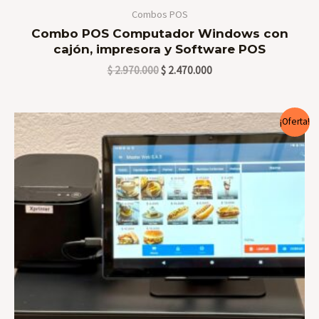
Combos POS
Combo POS Computador Windows con
cajón, impresora y Software POS
$
2.970.000
$
2.470.000
El
El
¡Oferta!
precio
precio
original
actual
era:
es:
$ 1.570.000.
$ 1.170.000.