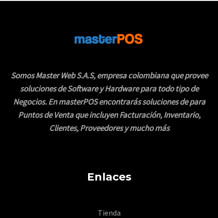
9
0
F
7
0
.
0
E
0
.
0
R
0
.
T
Somos Master Web S.A.S, empresa colombiana que provee
soluciones de Software y Hardware para todo tipo de
A
Negocios. En masterPOS encontrarás soluciones de para
Puntos de Venta que incluyen Facturación, Inventario,
Clientes, Proveedores y mucho más
Enlaces
Tienda