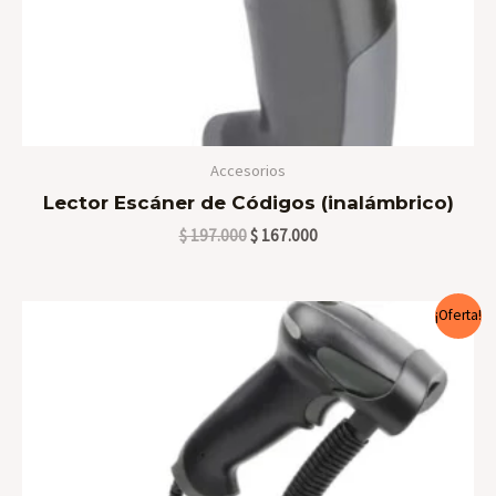
Accesorios
Lector Escáner de Códigos (inalámbrico)
$
197.000
$
167.000
El
El
¡Oferta!
precio
precio
original
actual
era:
es:
$ 187.000.
$ 147.000.